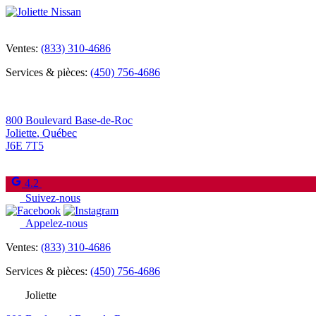
Ventes:
(833) 310-4686
Services & pièces:
(450) 756-4686
800 Boulevard Base-de-Roc
Joliette
,
Québec
J6E 7T5
4.2
Suivez-nous
Appelez-nous
Ventes:
(833) 310-4686
Services & pièces:
(450) 756-4686
Joliette