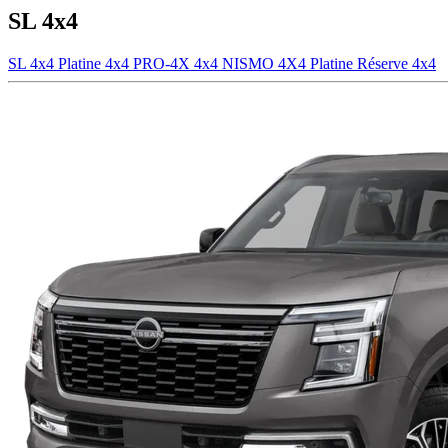
SL 4x4
SL 4x4
Platine 4x4
PRO-4X 4x4
NISMO 4X4
Platine Réserve 4x4