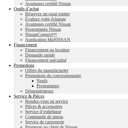
Avantages certifié Nissan
Outils d’achat
Réservez un essai routier
Évaluez votre échange
Avantages certifié Nissan
Programmes Nissan
NissanConnectᴹᴰ
Application MaNISSAN
Financement
Financement ou location
Demande rapide
Financement spécialisé
Promotions
Offres du manufacturier
Promotions du concessionnaire
Neufs
Programmes
Démonstrateurs
Service & Pièces
Rendez-vous au service
Pièces & accessoires
Service d’esthétique
Commande de pneus
Service de carrosserie
Promesse au client de Nissan