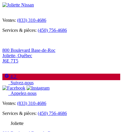
Ventes:
(833) 310-4686
Services & pièces:
(450) 756-4686
800 Boulevard Base-de-Roc
Joliette
,
Québec
J6E 7T5
4.2
Suivez-nous
Appelez-nous
Ventes:
(833) 310-4686
Services & pièces:
(450) 756-4686
Joliette