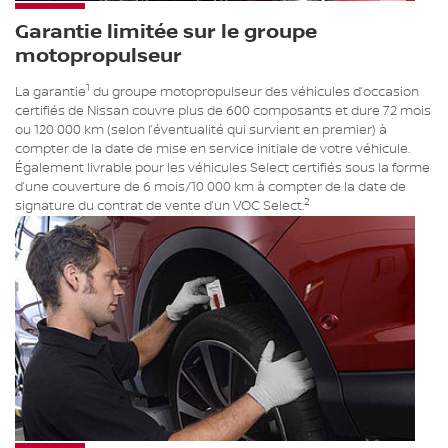
Garantie limitée sur le groupe
motopropulseur
1
La garantie
du groupe motopropulseur des véhicules d’occasion
certifiés de Nissan couvre plus de 600 composants et dure 72 mois
ou 120 000 km (selon l’éventualité qui survient en premier) à
compter de la date de mise en service initiale de votre véhicule.
Également livrable pour les véhicules Select certifiés sous la forme
d’une couverture de 6 mois/10 000 km à compter de la date de
2
signature du contrat de vente d’un VOC Select.