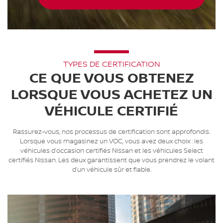
TYPES DE CERTIFICATION
CE QUE VOUS OBTENEZ
LORSQUE VOUS ACHETEZ UN
VÉHICULE CERTIFIÉ
Rassurez-vous, nos processus de certification sont approfondis.
Lorsque vous magasinez un VOC, vous avez deux choix : les
véhicules d’occasion certifiés Nissan et les véhicules Select
certifiés Nissan. Les deux garantissent que vous prendrez le volant
d’un véhicule sûr et fiable.