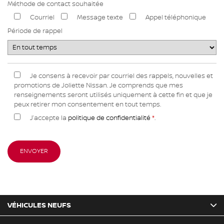
Méthode de contact souhaitée
Courriel
Message texte
Appel téléphonique
Période de rappel
Je consens à recevoir par courriel des rappels, nouvelles et
promotions de Joliette Nissan. Je comprends que mes
renseignements seront utilisés uniquement à cette fin et que je
peux retirer mon consentement en tout temps.
J’accepte la
politique de confidentialité
*
.
VÉHICULES NEUFS