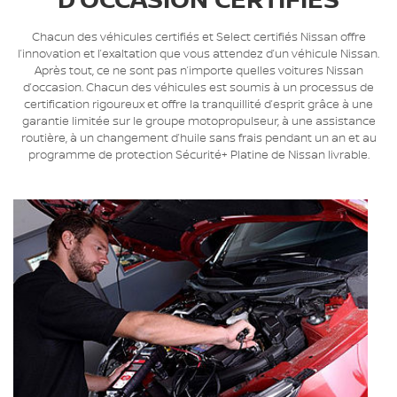
D’OCCASION CERTIFIÉS
Chacun des véhicules certifiés et Select certifiés Nissan offre
l’innovation et l’exaltation que vous attendez d’un véhicule Nissan.
Après tout, ce ne sont pas n’importe quelles voitures Nissan
d’occasion. Chacun des véhicules est soumis à un processus de
certification rigoureux et offre la tranquillité d’esprit grâce à une
garantie limitée sur le groupe motopropulseur, à une assistance
routière, à un changement d’huile sans frais pendant un an et au
programme de protection Sécurité+ Platine de Nissan livrable.