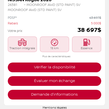
26381
– MOONROOF AWD (STD PAINT) SV
MOONROOF AWD (STD PAINT) SV
PDSF*
43 697
$
Rabais
5 000
$
38 697
$
Votre prix
Traction intégrale
15 km
Essence
Plus de caractéristiques
Vérifier la disponibilité
Évaluer mon échange
Demande d'informations
Mentions légales