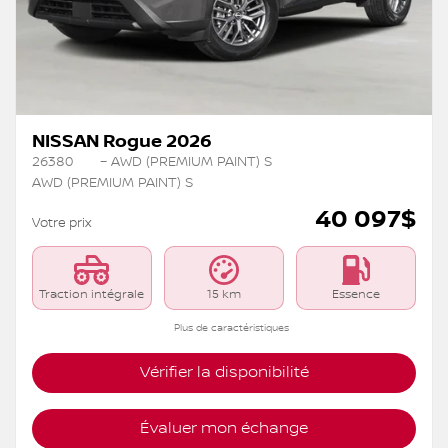
NISSAN Rogue 2026
26380
– AWD (PREMIUM PAINT) S
AWD (PREMIUM PAINT) S
40 097
$
Votre prix
Traction intégrale
15 km
Essence
Plus de caractéristiques
Vérifier la disponibilité
Évaluer mon échange