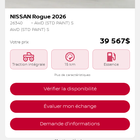
NISSAN Rogue 2026
26340
– AWD (STD PAINT) S
AWD (STD PAINT) S
39 567
$
Votre prix
Traction intégrale
15 km
Essence
Plus de caractéristiques
Vérifier la disponibilité
Évaluer mon échange
Demande d'informations