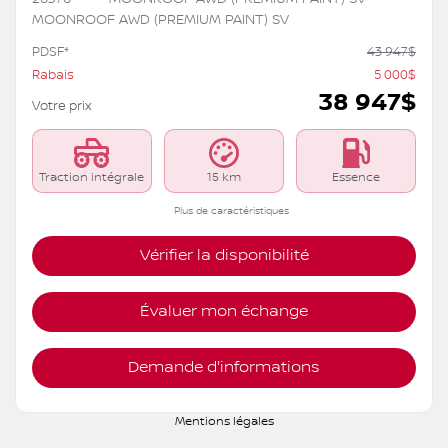
MOONROOF AWD (PREMIUM PAINT) SV
PDSF*
43 947
$
Rabais
5 000
$
38 947
$
Votre prix
Traction intégrale
15 km
Essence
Plus de caractéristiques
Vérifier la disponibilité
Évaluer mon échange
Demande d'informations
Mentions légales