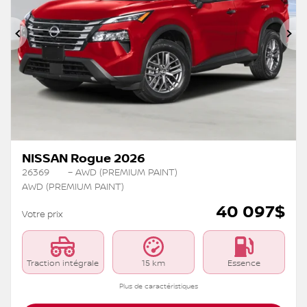
Précédent
Su
NISSAN Rogue 2026
26369
– AWD (PREMIUM PAINT)
AWD (PREMIUM PAINT)
40 097
$
Votre prix
Traction intégrale
15 km
Essence
Plus de caractéristiques