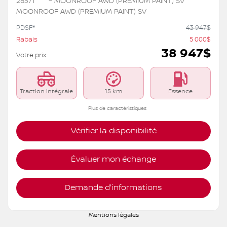
26371
– MOONROOF AWD (PREMIUM PAINT) SV
MOONROOF AWD (PREMIUM PAINT) SV
PDSF*
43 947
$
Rabais
5 000
$
38 947
$
Votre prix
Traction intégrale
15 km
Essence
Plus de caractéristiques
Vérifier la disponibilité
Évaluer mon échange
Demande d'informations
Mentions légales