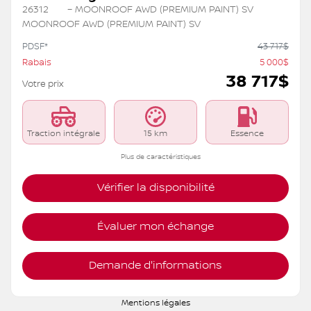
26312
– MOONROOF AWD (PREMIUM PAINT) SV
MOONROOF AWD (PREMIUM PAINT) SV
PDSF*
43 717
$
Rabais
5 000
$
38 717
$
Votre prix
Traction intégrale
15 km
Essence
Plus de caractéristiques
Vérifier la disponibilité
Évaluer mon échange
Demande d'informations
Mentions légales