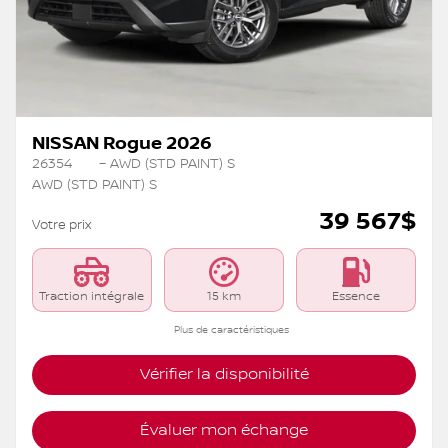
NISSAN Rogue 2026
26354
– AWD (STD PAINT) S
AWD (STD PAINT) S
39 567
$
Votre prix
Traction intégrale
15 km
Essence
Plus de caractéristiques
Vérifier la disponibilité
Évaluer mon échange