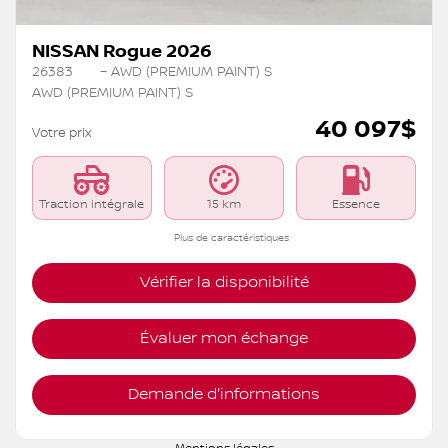
NISSAN Rogue 2026
26383
– AWD (PREMIUM PAINT) S
AWD (PREMIUM PAINT) S
40 097
$
Votre prix
Traction intégrale
15 km
Essence
Plus de caractéristiques
Vérifier la disponibilité
Évaluer mon échange
Demande d'informations