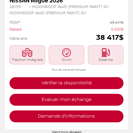
NISSAN Rogue 2026
26153
– MOONROOF AWD (PREMIUM PAINT) SV
MOONROOF AWD (PREMIUM PAINT) SV
PDSF*
43 417
$
Rabais
5 000
$
38 417
$
Votre prix
Traction intégrale
15 km
Essence
Plus de caractéristiques
Vérifier la disponibilité
Évaluer mon échange
Demande d'informations
Mentions légales