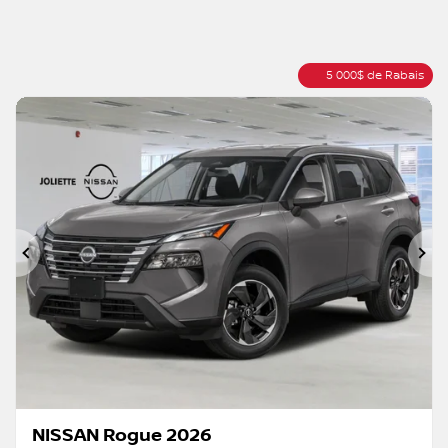
5 000
$
de Rabais
Précédent
Su
NISSAN Rogue 2026