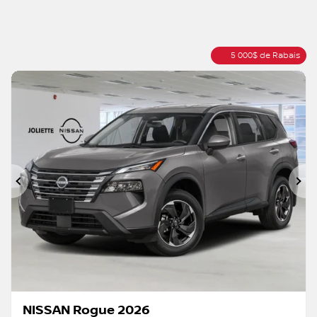
5 000
$
de Rabais
Précédent
Su
NISSAN Rogue 2026