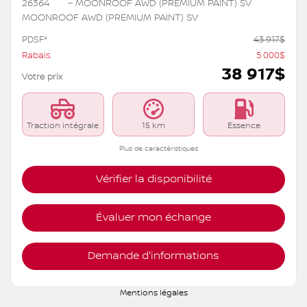
26364
– MOONROOF AWD (PREMIUM PAINT) SV
MOONROOF AWD (PREMIUM PAINT) SV
PDSF*
43 917
$
Rabais
5 000
$
38 917
$
Votre prix
Traction intégrale
15 km
Essence
Plus de caractéristiques
Vérifier la disponibilité
Évaluer mon échange
Demande d'informations
Mentions légales