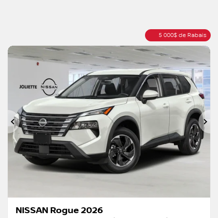
5 000
$
de Rabais
Précédent
Su
NISSAN Rogue 2026