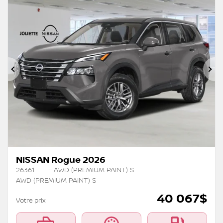
Précédent
Su
NISSAN Rogue 2026
26361
– AWD (PREMIUM PAINT) S
AWD (PREMIUM PAINT) S
40 067
$
Votre prix