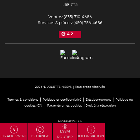
J6E 7T5
Ventes:
(833) 310-4686
Services & pièces:
(450) 756-4686
4.2
2026 © JOLIETTE NISSAN
| Tous droits réservés.
|
|
|
Termes & conditions
Politique et confidentialité
Désabonnement
Politique de
|
|
cookies (CA)
Paramétrer les cookies
Droit à la réparation
DÉVELOPPÉ PAR
ESSAI
FINANCEMENT
ÉCHANGE
INFORMATION
ROUTIER