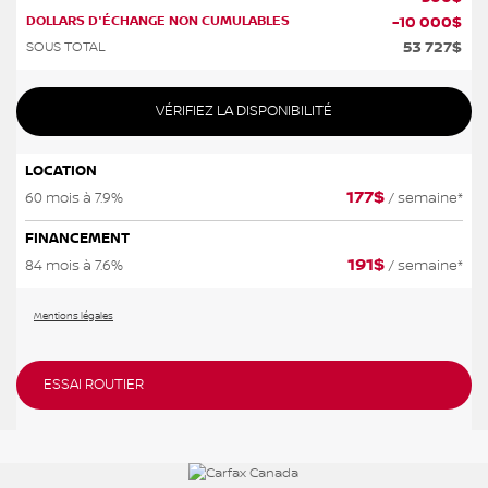
DOLLARS D'ÉCHANGE NON CUMULABLES
-
10 000
$
53 727
$
SOUS TOTAL
VÉRIFIEZ LA DISPONIBILITÉ
LOCATION
177
$
60 mois à 7.9%
/ semaine*
FINANCEMENT
191
$
84 mois à 7.6%
/ semaine*
Mentions légales
ESSAI ROUTIER