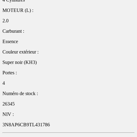
MOTEUR (L) :
2.0
Carburant :
Essence
Couleur extérieur :
Super noir (KH3)
Portes :
4
Numéro de stock :
26345
NIV :
3N8AP6CB9TL431786