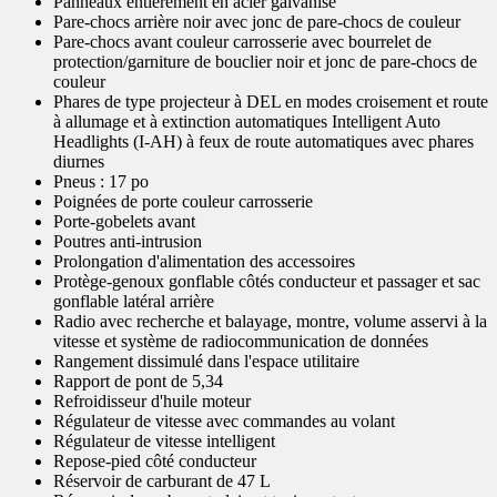
Panneaux entièrement en acier galvanisé
Pare-chocs arrière noir avec jonc de pare-chocs de couleur
Pare-chocs avant couleur carrosserie avec bourrelet de
protection/garniture de bouclier noir et jonc de pare-chocs de
couleur
Phares de type projecteur à DEL en modes croisement et route
à allumage et à extinction automatiques Intelligent Auto
Headlights (I-AH) à feux de route automatiques avec phares
diurnes
Pneus : 17 po
Poignées de porte couleur carrosserie
Porte-gobelets avant
Poutres anti-intrusion
Prolongation d'alimentation des accessoires
Protège-genoux gonflable côtés conducteur et passager et sac
gonflable latéral arrière
Radio avec recherche et balayage, montre, volume asservi à la
vitesse et système de radiocommunication de données
Rangement dissimulé dans l'espace utilitaire
Rapport de pont de 5,34
Refroidisseur d'huile moteur
Régulateur de vitesse avec commandes au volant
Régulateur de vitesse intelligent
Repose-pied côté conducteur
Réservoir de carburant de 47 L