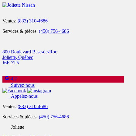
Ventes:
(833) 310-4686
Services & pièces:
(450) 756-4686
800 Boulevard Base-de-Roc
Joliette
,
Québec
J6E 7T5
4.2
Suivez-nous
Appelez-nous
Ventes:
(833) 310-4686
Services & pièces:
(450) 756-4686
Joliette