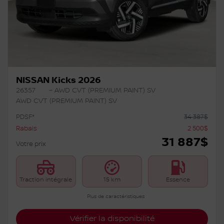
NISSAN Kicks 2026
26357
– AWD CVT (PREMIUM PAINT) SV
AWD CVT (PREMIUM PAINT) SV
PDSF*
34 387
$
Rabais
2 500
$
31 887
$
Votre prix
Traction intégrale
15 km
Essence
Plus de caractéristiques
Vérifier la disponibilité