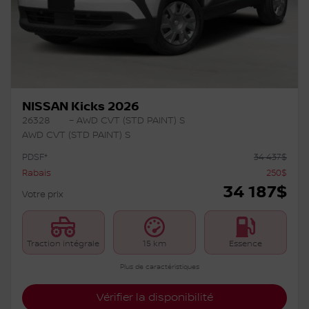
NISSAN Kicks 2026
26328
– AWD CVT (STD PAINT) S
AWD CVT (STD PAINT) S
PDSF*
34 437
$
Rabais
250
$
34 187
$
Votre prix
Traction intégrale
15 km
Essence
Plus de caractéristiques
Vérifier la disponibilité