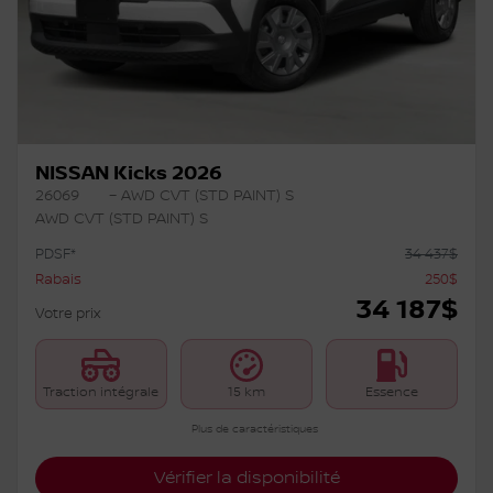
NISSAN Kicks 2026
26069
– AWD CVT (STD PAINT) S
AWD CVT (STD PAINT) S
PDSF*
34 437
$
Rabais
250
$
34 187
$
Votre prix
Traction intégrale
15 km
Essence
Plus de caractéristiques
Vérifier la disponibilité