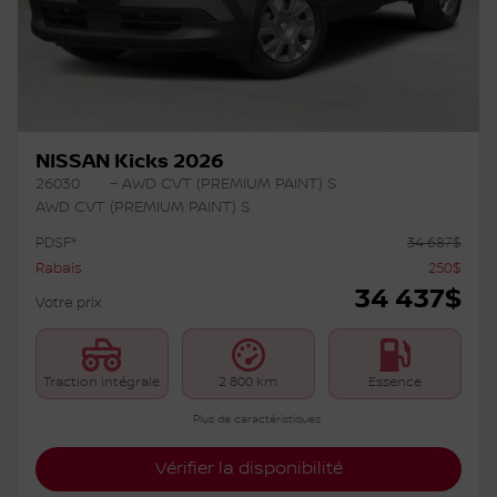
NISSAN Kicks 2026
26030
– AWD CVT (PREMIUM PAINT) S
AWD CVT (PREMIUM PAINT) S
PDSF*
34 687
$
Rabais
250
$
34 437
$
Votre prix
Traction intégrale
2 800 km
Essence
Plus de caractéristiques
Vérifier la disponibilité