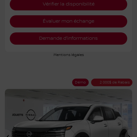
Vérifier la disponibilité
Évaluer mon échange
Demande d'informations
Mentions légales
Démo
2 000
$
de Rabais