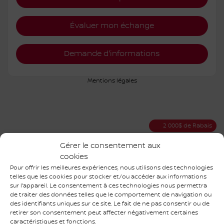
Évaluer mon échange
Demande d'informations
Mentions légales
2 000
$
de Rabais
Gérer le consentement aux
cookies
Pour offrir les meilleures expériences, nous utilisons des technologies
telles que les cookies pour stocker et/ou accéder aux informations
sur l'appareil. Le consentement à ces technologies nous permettra
de traiter des données telles que le comportement de navigation ou
des identifiants uniques sur ce site. Le fait de ne pas consentir ou de
retirer son consentement peut affecter négativement certaines
caractéristiques et fonctions.