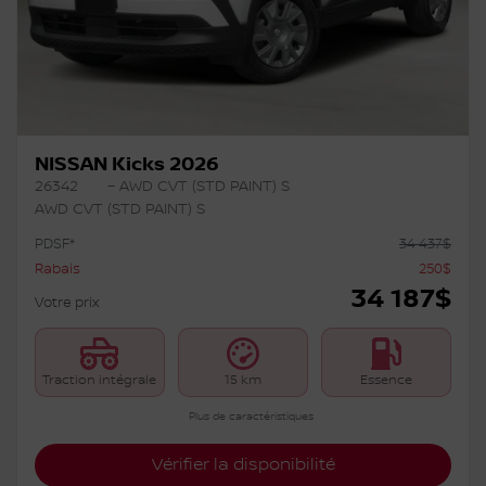
NISSAN Kicks 2026
26342
– AWD CVT (STD PAINT) S
AWD CVT (STD PAINT) S
PDSF*
34 437
$
Rabais
250
$
34 187
$
Votre prix
Traction intégrale
15 km
Essence
Plus de caractéristiques
Vérifier la disponibilité