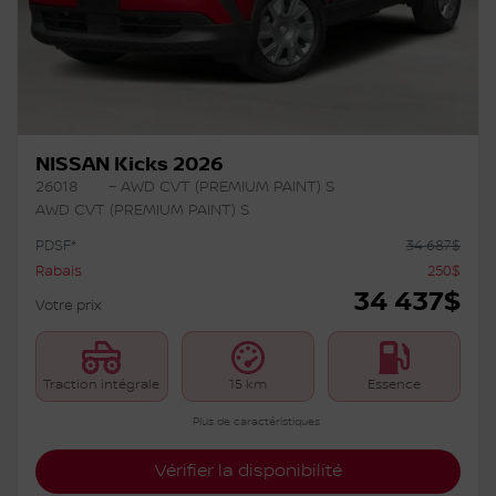
NISSAN Kicks 2026
26018
– AWD CVT (PREMIUM PAINT) S
AWD CVT (PREMIUM PAINT) S
PDSF*
34 687
$
Rabais
250
$
34 437
$
Votre prix
Traction intégrale
15 km
Essence
Plus de caractéristiques
Vérifier la disponibilité