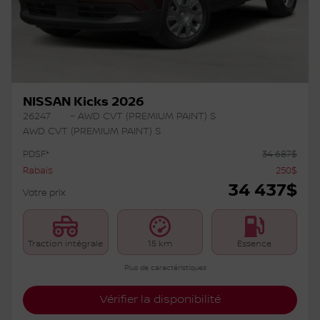
NISSAN Kicks 2026
26247
– AWD CVT (PREMIUM PAINT) S
AWD CVT (PREMIUM PAINT) S
PDSF*
34 687
$
Rabais
250
$
34 437
$
Votre prix
Traction intégrale
15 km
Essence
Plus de caractéristiques
Vérifier la disponibilité