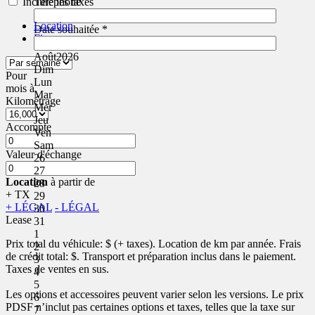
Téléphone
Inclure les taxes
Location
Date souhaitée
*
Financement
Août
2026
Dim
Pour
Lun
mois
à
Mar
Kilométrage
Mer
Jeu
Accompte
Ven
Sam
Valeur d'échange
26
27
Location
à partir de
28
+ TX
29
+ LÉGAL
- LÉGAL
30
Lease
31
1
Prix total du véhicule:
$ (+ taxes). Location de
km par année. Frais
2
de crédit total:
$. Transport et préparation inclus dans le paiement.
3
Taxes de ventes en sus.
4
5
Les options et accessoires peuvent varier selon les versions. Le prix
6
PDSF n’inclut pas certaines options et taxes, telles que la taxe sur
7