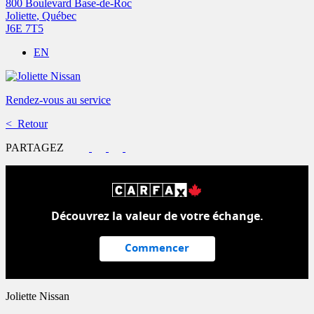
800 Boulevard Base-de-Roc
Joliette
,
Québec
J6E 7T5
EN
Rendez-vous au service
< Retour
PARTAGEZ
Découvrez la valeur de votre échange.
Commencer
Joliette Nissan