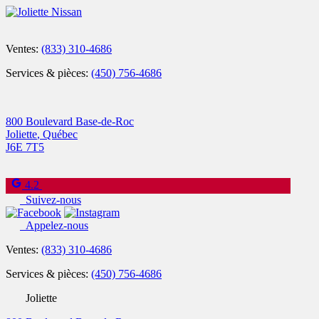
Ventes:
(833) 310-4686
Services & pièces:
(450) 756-4686
800 Boulevard Base-de-Roc
Joliette
,
Québec
J6E 7T5
4.2
Suivez-nous
Appelez-nous
Ventes:
(833) 310-4686
Services & pièces:
(450) 756-4686
Joliette