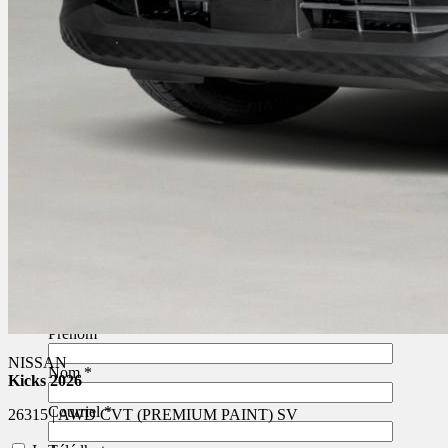
Je consens à recevoir par courriel des rappels, nouvelles et
promotions de Joliette Nissan. Je comprends que mes
renseignements seront utilisés uniquement à cette fin et que je
peux retirer mon consentement en tout temps.
J’accepte la
politique de confidentialité
*
.
[X] Fermer
Essayez ce véhicule
Envie d’essayer avant d’acheter ? Planifiez avec nous un essai
routier au volant de votre futur véhicule. Nous vous
contacterons rapidement pour confirmer votre rendez-vous.
Prénom
*
NISSAN
Nom
*
Kicks 2026
Courriel
*
26315 | AWD CVT (PREMIUM PAINT) SV