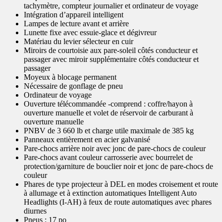
tachymètre, compteur journalier et ordinateur de voyage
Intégration d’appareil intelligent
Lampes de lecture avant et arrière
Lunette fixe avec essuie-glace et dégivreur
Matériau du levier sélecteur en cuir
Miroirs de courtoisie aux pare-soleil côtés conducteur et
passager avec miroir supplémentaire côtés conducteur et
passager
Moyeux à blocage permanent
Nécessaire de gonflage de pneu
Ordinateur de voyage
Ouverture télécommandée -comprend : coffre/hayon à
ouverture manuelle et volet de réservoir de carburant à
ouverture manuelle
PNBV de 3 660 lb et charge utile maximale de 385 kg
Panneaux entièrement en acier galvanisé
Pare-chocs arrière noir avec jonc de pare-chocs de couleur
Pare-chocs avant couleur carrosserie avec bourrelet de
protection/garniture de bouclier noir et jonc de pare-chocs de
couleur
Phares de type projecteur à DEL en modes croisement et route
à allumage et à extinction automatiques Intelligent Auto
Headlights (I-AH) à feux de route automatiques avec phares
diurnes
Pneus : 17 po