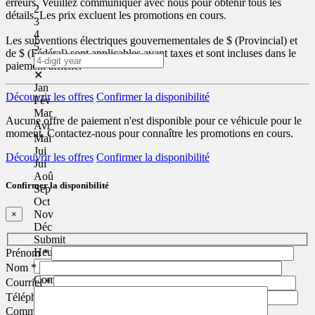
erreurs. Veuillez communiquer avec nous pour obtenir tous les
2
détails. Les prix excluent les promotions en cours.
3
4
Les subventions électriques gouvernementales de
$ (Provincial) et
5
de
$ (Fédéral) sont applicables avant taxes et sont incluses dans le
paiement affiché.
✕
Jan
Découvrir les offres
Confirmer la disponibilité
Fév
Mar
Aucune offre de paiement n'est disponible pour ce véhicule pour le
Avr
moment. Contactez-nous pour connaître les promotions en cours.
Mai
Jui
Découvrir les offres
Confirmer la disponibilité
Jui
Aoû
Confirmer la disponibilité
Sep
Oct
Nov
×
Déc
Submit
Heure
*
Prénom
*
Nom
*
Commentaire(s) et/ou question(s)
Courriel
*
Téléphone
Commentaire(s) et/ou question(s)