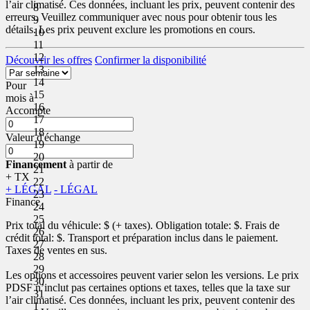
l’air climatisé. Ces données, incluant les prix, peuvent contenir des
8
erreurs. Veuillez communiquer avec nous pour obtenir tous les
9
détails. Les prix peuvent exclure les promotions en cours.
10
11
12
Découvrir les offres
Confirmer la disponibilité
13
14
Pour
15
mois
à
16
Accompte
17
18
Valeur d'échange
19
20
Financement
à partir de
21
+ TX
22
+ LÉGAL
- LÉGAL
23
Finance
24
25
Prix total du véhicule:
$ (+ taxes). Obligation totale:
$. Frais de
26
crédit total:
$. Transport et préparation inclus dans le paiement.
27
Taxes de ventes en sus.
28
29
Les options et accessoires peuvent varier selon les versions. Le prix
30
PDSF n’inclut pas certaines options et taxes, telles que la taxe sur
31
l’air climatisé. Ces données, incluant les prix, peuvent contenir des
1