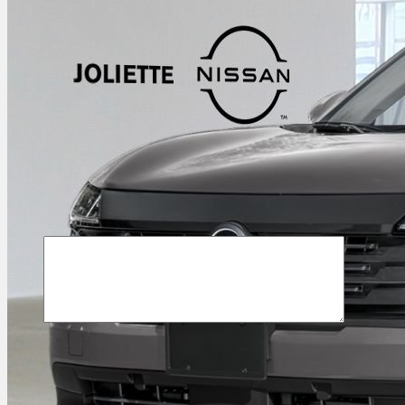
Téléphone
Marque du véhicule
*
Modèle du véhicule
*
Année
du véhicule
*
Odomètre du véhicule
*
Numéro d'identification de véhicule (NIV)
Commentaire(s) et/ou question(s)
Méthode de contact souhaitée
Courriel
Message texte
Appel téléphonique
Période de rappel