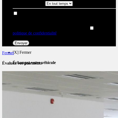
Période de rappel
Je consens à recevoir par courriel des rappels, nouvelles et
promotions de Joliette Nissan. Je comprends que mes
renseignements seront utilisés uniquement à cette fin et que je
peux retirer mon consentement en tout temps.
J’accepte la
politique de confidentialité
*
.
[X] Fermer
Fermer
Échangez votre véhicule
Évaluez vos
paiements
Nous voulons votre vieux véhicule ! Contactez-nous pour que
nous puissions vous offrir un prix compétitif pour votre
échange.
Prénom
*
Nom
*
Courriel
*