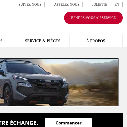
SUIVEZ-NOUS
APPELEZ-NOUS
JOLIETTE
EN
RENDEZ-VOUS AU SERVICE
S
SERVICE & PIÈCES
À PROPOS
TRE ÉCHANGE.
Commencer