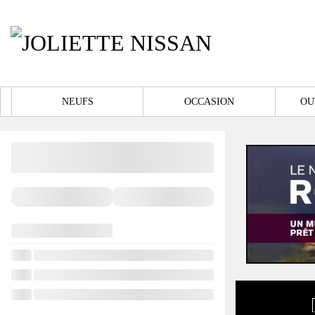
NEUFS
OCCASION
OU