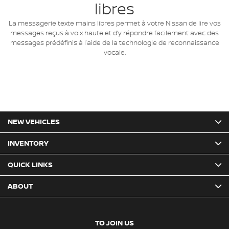
libres
La messagerie texte mains libres permet à votre Nissan de lire vos
messages reçus à voix haute et d’y répondre facilement avec des
messages prédéfinis à l’aide de la technologie de reconnaissance
vocale.
NEW VEHICLES
INVENTORY
QUICK LINKS
ABOUT
TO JOIN US