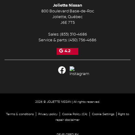
Joliette Nissan
800 Boulevard Base-de-Roc
Joliette
,
Québec
J6E 7T5
Sales:
(833) 310-4686
Service & parts:
(450) 756-4686
4.2
2026 © JOLIETTE NISSAN
| All rights reserved.
|
|
|
|
Terms & conditions
Privacy policy
Cookie Policy (CA)
Cookie Settings
Right to
repair disclaimer
DEVELOPED BY