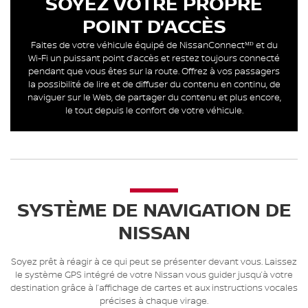
SOYEZ VOTRE PROPRE
POINT D’ACCÈS
Faites de votre véhicule équipé de NissanConnectᴹᴰ et du
Wi-Fi un puissant point d’accès et restez toujours connecté
pendant que vous êtes sur la route. Offrez à vos passagers
la possibilité de lire et de diffuser du contenu en continu, de
naviguer sur le Web, de partager du contenu et plus encore,
le tout depuis le confort de votre véhicule.
SYSTÈME DE NAVIGATION DE
NISSAN
Soyez prêt à réagir à ce qui peut se présenter devant vous. Laissez
le système GPS intégré de votre Nissan vous guider jusqu’à votre
destination grâce à l’affichage de cartes et aux instructions vocales
précises à chaque virage.