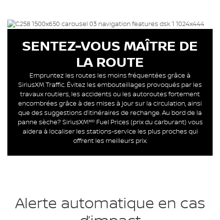
SENTEZ-VOUS MAÎTRE DE
LA ROUTE
Empruntez les routes les moins fréquentées grâce à
SiriusXM Traffic. Évitez les embouteillages provoqués par les
travaux routiers, les accidents ou les autoroutes fortement
encombrées grâce à des mises à jour sur la circulation, ainsi
que des suggestions d’itinéraires de rechange. Au bord de la
panne sèche? SiriusXMᴹᴰ Fuel Prices (prix du carburant) vous
aidera à localiser les stations-service les plus proches qui
offrent les meilleurs prix.
Alerte automatique en cas