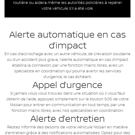
routière ou aidera même les autorités policières à repérer
votre véhicule s’il a été volé.
Alerte automatique en cas
d’impact
En cas d’accrochage avec un autre véhicule, de crevaison soudaine
ou d’un accident plus grave, l’alerte automatique en cas d’impact
établira la connexion, par une fonction mains libres, avec un
spécialiste en coordination qui pourra avertir les services
d’urgence, le cas échéant.
Appel d’urgence
Si jamais vous vous trouvez dans une situation où il vous faut
obtenir de l’aide, appuyez simplement sur le bouton SOS de votre
Nissan pour entrer en communication en tout temps, par une
fonction mains libres, avec nos spécialistes en coordination.
Alerte d’entretien
Restez informé des besoins de votre véhicule Nissan en matière
d’entretien grâce à des notifications automatisées. Optez pour des