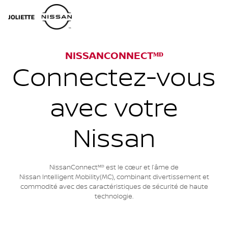
NISSANCONNECTᴹᴰ
Connectez-vous
avec votre
Nissan
NissanConnectᴹᴰ est le cœur et l’âme de
Nissan Intelligent Mobility(MC), combinant divertissement et
commodité avec des caractéristiques de sécurité de haute
technologie.