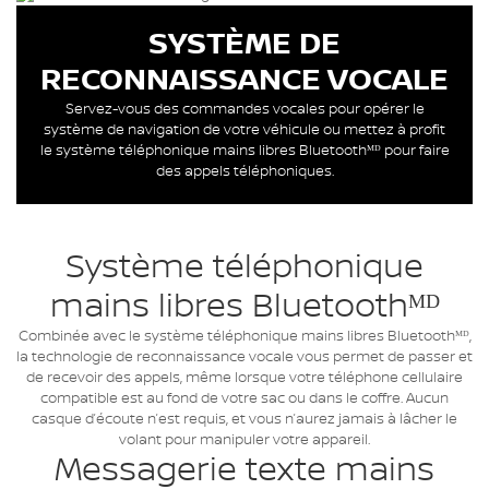
SYSTÈME DE
RECONNAISSANCE VOCALE
Servez-vous des commandes vocales pour opérer le
système de navigation de votre véhicule ou mettez à profit
le système téléphonique mains libres Bluetoothᴹᴰ pour faire
des appels téléphoniques.
Système téléphonique
mains libres Bluetoothᴹᴰ
Combinée avec le système téléphonique mains libres Bluetoothᴹᴰ,
la technologie de reconnaissance vocale vous permet de passer et
de recevoir des appels, même lorsque votre téléphone cellulaire
compatible est au fond de votre sac ou dans le coffre. Aucun
casque d’écoute n’est requis, et vous n’aurez jamais à lâcher le
volant pour manipuler votre appareil.
Messagerie texte mains