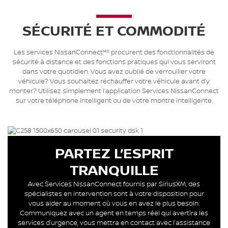
SÉCURITÉ ET COMMODITÉ
Les services NissanConnectᴹᴰ procurent des fonctionnalités de
sécurité à distance et des fonctions pratiques qui vous serviront
dans votre quotidien. Vous avez oublié de verrouiller votre
véhicule? Vous souhaitez réchauffer votre véhicule avant d’y
monter? Utilisez simplement l’application Services NissanConnect
sur votre téléphone intelligent ou de votre montre intelligente.
PARTEZ L’ESPRIT
TRANQUILLE
Avec Services NissanConnect fournis par SiriusXM, des
spécialistes en intervention sont à votre disposition pour
vous aider au moment où vous en avez le plus besoin.
Communiquez avec un agent en temps réel qui avertira les
services d’urgence, vous mettra en contact avec l’assistance