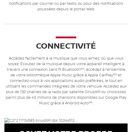
notifications par courriel ou par texto, ou pour des notifications
poussées depuis le portail Web.
CONNECTIVITÉ
Accédez facilement à la musique que vous aimez, où que vous
soyez. Écoutez de la musique depuis votre appareil intelligent à
travers une connexion sans fil Bluetoothᴹᴰ, accédez à l’ensemble
de votre bibliothèque Apple Music grâce à Apple CarPlayᴹᴰ et
connectez-vous à vos applications audio préférées, le tout en
utilisant les commandes intégrées de votre véhicule. Accédez aux
plus de 150 chaînes de la radio par satellite SiriusXM ou choisissez
parmi plus de 40 millions de chansons disponibles sur Google Play
Music grâce à Android Autoᴹᴰ.