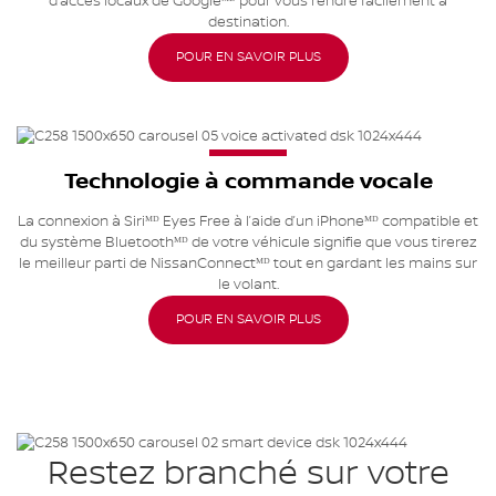
d’accès locaux de Googleᴹᴰ pour vous rendre facilement à
destination.
POUR EN SAVOIR PLUS
Technologie à commande vocale
La connexion à Siriᴹᴰ Eyes Free à l’aide d’un iPhoneᴹᴰ compatible et
du système Bluetoothᴹᴰ de votre véhicule signifie que vous tirerez
le meilleur parti de NissanConnectᴹᴰ tout en gardant les mains sur
le volant.
POUR EN SAVOIR PLUS
Restez branché sur votre