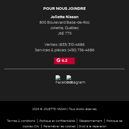
POUR NOUS JOINDRE
Joliette Nissan
800 Boulevard Base-de-Roc
Joliette
,
Québec
J6E 7T5
Ventes:
(833) 310-4686
Services & pièces:
(450) 756-4686
4.2
2026 © JOLIETTE NISSAN
| Tous droits réservés.
|
|
|
Termes & conditions
Politique et confidentialité
Désabonnement
Politique de
|
|
cookies (CA)
Paramétrer les cookies
Droit à la réparation