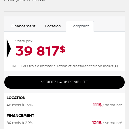
Financement
Location
Comptant
Votre prix
39 817
$
TPS + TVQ, frais d'immatriculation et d'assurances non inclus.
VÉRIFIEZ LA DISPONIBILITÉ
LOCATION
111
$
48 mois à 1.9%
/ semaine*
FINANCEMENT
121
$
84 mois à 2.9%
/ semaine*